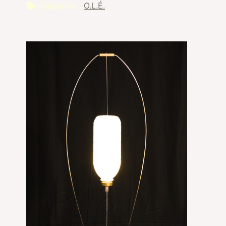
Catégorie :
O.L.É.