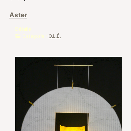
Aster
Détails
Catégorie :
O.L.É.