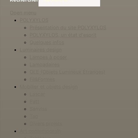
Open menu
POLYXYLOS
Présentation du site POLYXYLOS
POLYXYLOS, un état d'esprit
Quelques infos
Luminaires design
Lampes à poser
Lampadaires
OLE (Objets Lumineux Étranges)
Fil&Formes
Mobilier et objets design
Lascar
Patt
Sanviss
Tao
Divers projets
Art contemporain