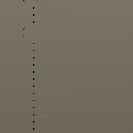
Tableaux
Grands formats
Autres tableaux
Textures à la loupe
Sculptures
Photographies
Abstractions
Cimetières
Animaux
Croix
Entrez !
Les murs parlent
Plages
Plates et canots
Rouille
Routes
Seul
Zen
Tutti frutti